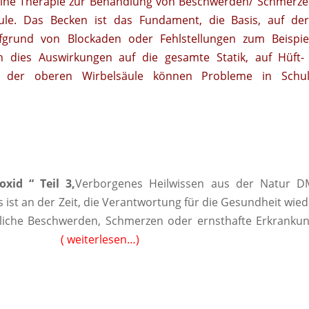
 eine Therapie zur Behandlung von Beschwerden/ Schmerz
le. Das Becken ist das Fundament, die Basis, auf der
aufgrund von Blockaden oder Fehlstellungen zum Beispie
nn dies Auswirkungen auf die gesamte Statik, auf Hüft-
 der oberen Wirbelsäule können Probleme in Schul
xid “ Teil 3,
Verborgenes Heilwissen aus der Natur D
 ist an der Zeit, die Verantwortung für die Gesundheit wied
liche Beschwerden, Schmerzen oder ernsthafte Erkrankun
en ……..
( weiterlesen…)