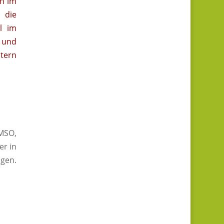
en im
 die
l im
 und
tern
MSO,
er in
gen.