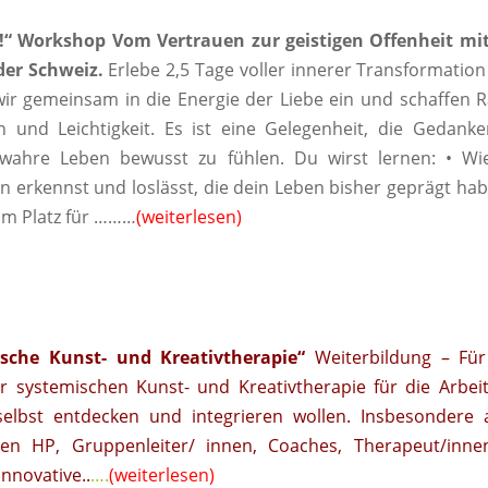
t!“ Workshop Vom Vertrauen zur geistigen Offenheit
mit
der Schweiz.
Erlebe 2,5 Tage voller innerer Transformatio
r gemeinsam in die Energie der Liebe ein und schaffen 
 und Leichtigkeit. Es ist eine Gelegenheit, die Gedank
wahre Leben bewusst zu fühlen. Du wirst lernen: • Wi
 erkennst und loslässt, die dein Leben bisher geprägt hab
 um Platz für ………
(weiterlesen)
sche Kunst- und Kreativtherapie“
Weiterbildung – Für 
er systemischen Kunst- und Kreativtherapie für die Arbei
selbst entdecken und integrieren wollen. Insbesondere 
nnen HP, Gruppenleiter/ innen, Coaches, Therapeut/inne
nnovative..
….
(weiterlesen)