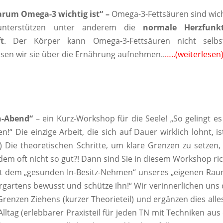
rum Omega-3 wichtig ist“ –
Omega-3-Fettsäuren sind wic
 unterstützen unter anderem die
normale Herzfunk
t
. Der Körper kann Omega-3-Fettsäuren nicht selbs
sen wir sie über die Ernährung aufnehmen..
…..
(weiterlesen
n-Abend“
– ein Kurz-Workshop für die Seele! „So gelingt es
“ Die einzige Arbeit, die sich auf Dauer wirklich lohnt, is
he) Die theoretischen Schritte, um klare Grenzen zu setzen,
zdem oft nicht so gut?! Dann sind Sie in diesem Workshop ric
it dem „gesunden In-Besitz-Nehmen“ unseres „eigenen Ra
rgartens bewusst und schütze ihn!“ Wir verinnerlichen uns
renzen Ziehens (kurzer Theorieteil) und ergänzen dies alle
Alltag (erlebbarer Praxisteil für jeden TN mit Techniken au