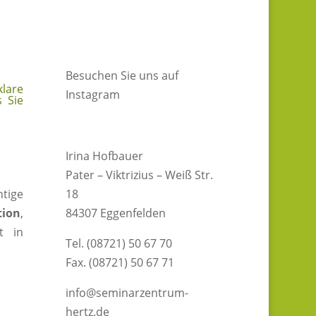
Besuchen Sie uns auf
klare
Instagram
s Sie
Irina Hofbauer
Pater – Viktrizius – Weiß Str.
htige
18
tion
,
84307 Eggenfelden
t in
Tel. (08721) 50 67 70
)
Fax. (08721) 50 67 71
info@seminarzentrum-
hertz.de