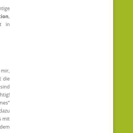
htige
tion
,
t in
)
 mir,
t die
 sind
htig!
umes“
 dazu
s mit
s dem