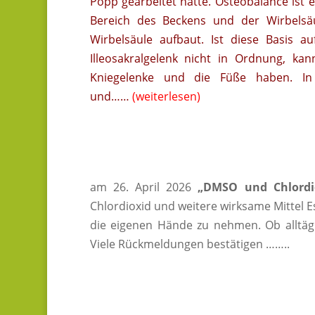
Popp gearbeitet hatte. Osteobalance ist
Bereich des Beckens und der Wirbelsäu
Wirbelsäule aufbaut. Ist diese Basis 
Illeosakralgelenk nicht in Ordnung, ka
Kniegelenke und die Füße haben. In
und……
(weiterlesen)
am 26. April 2026
„DMSO und Chlordio
Chlordioxid und weitere wirksame Mittel Es
die eigenen Hände zu nehmen. Ob alltäg
Viele Rückmeldungen bestätig