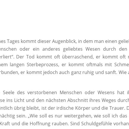
nes Tages kommt dieser Augenblick, in dem man einen geli
nschen oder ein anderes geliebtes Wesen durch den
erliert“. Der Tod kommt oft überraschend, er kommt oft
nem langen Sterbeprozess, er kommt oftmals mit Schme
rbunden, er kommt jedoch auch ganz ruhig und sanft. Wie
ie Seele des verstorbenen Menschen oder Wesens hat i
se ins Licht und den nächsten Abschnitt ihres Weges durc
tlich übrig bleibt, ist der irdische Körper und die Trauer. 
chtig sein. „Wie soll es nur weitergehen, wie soll ich das 
 Kraft und die Hoffnung rauben. Sind Schuldgefühle vorha