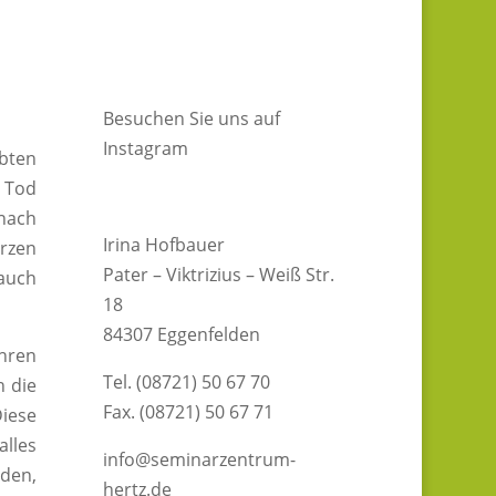
Besuchen Sie uns auf
Instagram
ebten
 Tod
 nach
Irina Hofbauer
rzen
Pater – Viktrizius – Weiß Str.
 auch
18
84307 Eggenfelden
hren
Tel. (08721) 50 67 70
h die
Fax. (08721) 50 67 71
Diese
alles
info@seminarzentrum-
nden,
hertz.de