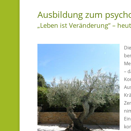
Ausbildung zum psycho
„Leben ist Veränderung“ – heu
Die
be
Me
– d
Kon
Aus
Kr
Zer
nim
Ein
ko