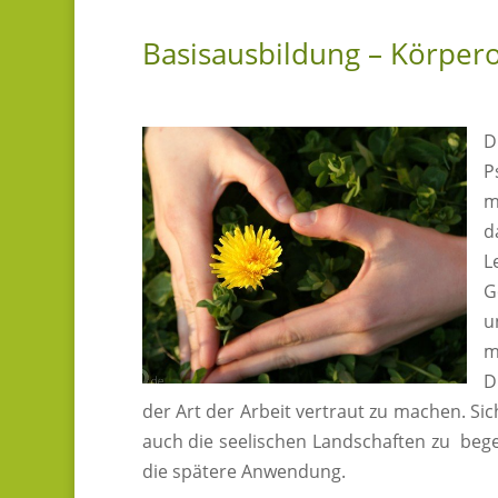
Basisausbildung – Körpero
D
P
m
d
L
G
u
m
D
der Art der Arbeit vertraut zu machen. S
auch die seelischen Landschaften zu beg
die spätere Anwendung.