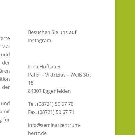
Besuchen Sie uns auf
ierte
Instagram
 v.a.
 und
 der
Irina Hofbauer
lären
Pater – Viktrizius – Weiß Str.
ition
18
 der
84307 Eggenfelden
n und
Tel. (08721) 50 67 70
damit
Fax. (08721) 50 67 71
g für
info@seminarzentrum-
hertz.de