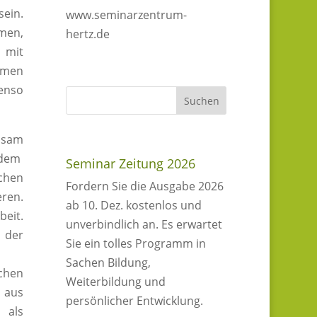
sein.
www.seminarzentrum-
men,
hertz.de
 mit
hemen
enso
insam
t dem
Seminar Zeitung 2026
chen
Fordern Sie die Ausgabe 2026
ren.
ab 10. Dez. kostenlos und
beit.
unverbindlich an. Es erwartet
 der
Sie ein tolles Programm in
Sachen Bildung,
schen
Weiterbildung und
n aus
persönlicher Entwicklung.
 als