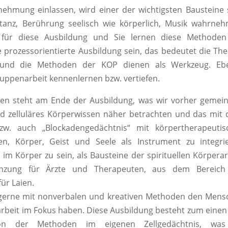
ehmung einlassen, wird einer der wichtigsten Bausteine 
tanz, Berührung seelisch wie körperlich, Musik wahrneh
 für diese Ausbildung und Sie lernen diese Methoden
e prozessorientierte Ausbildung sein, das bedeutet die T
und die Methoden der KOP dienen als Werkzeug. Eb
uppenarbeit kennenlernen bzw. vertiefen.
iten steht am Ende der Ausbildung, was wir vorher geme
nd zelluläres Körperwissen näher betrachten und das mi
w. auch „Blockadengedächtnis“ mit körpertherapeutis
, Körper, Geist und Seele als Instrument zu integrie
m Körper zu sein, als Bausteine der spirituellen Körperar
änzung für Ärzte und Therapeuten, aus dem Bereich
ür Laien.
che gerne mit nonverbalen und kreativen Methoden den Men
rbeit im Fokus haben. Diese Ausbildung besteht zum eine
tion der Methoden im eigenen Zellgedächtnis, was