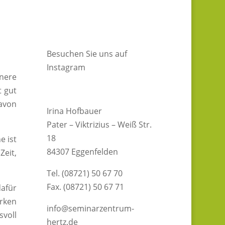
Besuchen Sie uns auf
Instagram
nnere
t gut
davon
Irina Hofbauer
Pater – Viktrizius – Weiß Str.
18
e ist
84307 Eggenfelden
Zeit,
Tel. (08721) 50 67 70
Fax. (08721) 50 67 71
dafür
ärken
info@seminarzentrum-
svoll
hertz.de